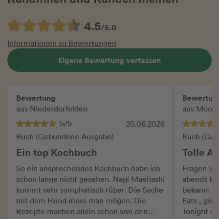
4.5
/5.0
Informationen zu Bewertungen
Eigene Bewertung verfassen
Bewertung
Bewertun
aus Niederdorfelden
aus Moos
5/5
20.06.2026
Buch (Gebundene Ausgabe)
Buch (Geb
Ein top Kochbuch
Tolle A
So ein ansprechendes Kochbuch habe ich
Fragen Sie
schon lange nicht gesehen. Nagi Maehashi
abends ko
kommt sehr symphatisch rüber. Die Sache
bekannt d
mit dem Hund muss man mögen. Die
Eats , gib
Rezepte machen allein schon von den
Tonight ei