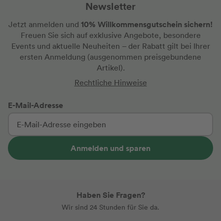
Newsletter
unzähligen Empfehlungen, was
Weinverkostung und gutes Essen
10% Willkommensgutschein sichern!
Jetzt anmelden und
anbelangt, vor Ort hat man dann die Qual
Freuen Sie sich auf exklusive Angebote, besondere
der Wahl .
Events und aktuelle Neuheiten
– der Rabatt gilt bei Ihrer
ersten Anmeldung
(ausgenommen preisgebundene
Artikel).
Rechtliche Hinweise
E-Mail-Adresse
Anmelden und sparen
Haben Sie Fragen?
Wir sind 24 Stunden für Sie da.