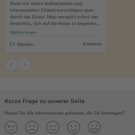
Buch mit vielen kulinarischen und
interessanten Einkehrvorschlägen quer
durch das Elsass. Man verspürt sofort das
Bedürfnis, sich auf die Reise zu begeben,
um all diese großartigen Orte zu besuchen
Weiterlesen
und all die leckeren Spezialitäten und
Weine vor Ort zu verkosten. Mit diesem
#3164654
Melden
informativen Buch „Essen, Trinken,
Erleben - Elsass“ haben sich die beiden
Autoren Natalie Lumpp und Frank
Kämmer wirklich allergrößte Mühe
gegeben, ihre Eindrücke und ihr
Fachwissen über diese wunderbare
Region, die Menschen und ihre Produkte
vorzustellen. Gut dabei fand ich die
Kurze Frage zu unserer Seite
Einteilung in Übersichtskarten der
einzelnen Abschnitte mit den dazu
Haben Sie alle Informationen gefunden, die Sie benötigen?
folgenden nummerierten Empfehlungen,
dabei bekommt man gleich einen
wertvollen räumlichen Überblick. Die