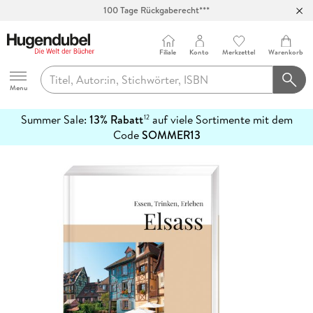
100 Tage Rückgaberecht***
Abholung in über 100 Filialen
Filiale
Konto
Merkzettel
Warenkorb
Hugendubel
Menu
Summer Sale:
13% Rabatt
auf viele Sortimente mit dem
12
mehr
Code
SOMMER13
erfahren