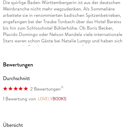
Die quirlige Baden-Württembergerin ist aus der deutschen
Weinbranche nicht mehr wegzudenken. Als Sommelière
arbeitete sie in renommierten badischen Spitzenbetrieben,
angefangen bei der Traube Tonbach über das Hotel Bareiss
bis hin zum Schlosshotel Bühlerhöhe. Ob Boris Becker,
Placido Domingo oder Nelson Mandela viele internationale
Stars waren schon Gäste bei Natalie Lumpp und haben sich
von ihr edle Tropfen kredenzen lassen. Sie bekam u. a. den
Titel »Bester Sommelier Deutschlands 1997« und ist heute als
Weinberaterin tätig. Ein Geheimnis ihres Erfolges: genießen
Bewertungen
können, denn »Menschen, die nicht genießen können, sind
ungenießbar. «
Durchschnitt
Frank Kämmer hat viele Jahre in der Spitzengastronomie
15
2 Bewertungen
gearbeitet und wurde in dieser Zeit zu den führenden
europäischen Sommeliers gezählt. Jahr 1996 erreichte er mit
1 Bewertung
von
LovelyBooks
dem Master Sommelier die höchste internationale
Qualifikation des Berufsstandes. Frank Kämmer hat
zahlreiche Bücher zum Thema Wein und Spirituosen
veröffentlicht und ist regelmäßiger Autor verschiedener
Übersicht
Fachpublikationen. Kämmer wurde als erster Deutscher in