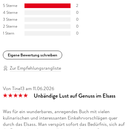
den britischen Circle of Wine Writers aufgenommen.
5 Sterne
2
4 Sterne
0
3 Sterne
0
2 Sterne
0
1 Stern
0
Eigene Bewertung schreiben
Zur Empfehlungsrangliste
Von
Tine13
am
11.06.2026
Unbändige Lust auf Genuss im Elsass
Was für ein wunderbares, anregendes Buch mit vielen
kulinarischen und interessanten Einkehrvorschlägen quer
durch das Elsass. Man verspürt sofort das Bedürfnis, sich auf