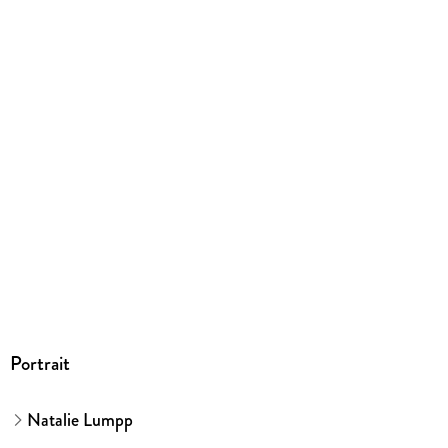
Herstelleradresse
Edel Verlagsgruppe GmbH, Neumühlen 17, 22763 Hamburg,
kontakt@edelverlagsgruppe.de
Portrait
Natalie Lumpp