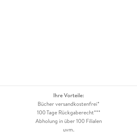
Whiskey, Käse, Schokolade und andere regionale Produkte.
Am Ende gibt es eine kulinarische Übersetzungshilfe und
Erklärungen zu typischen Köstlichkeiten der Region. Dazu
gibts auch einige spezifische Rezepte über das ganze Buch
verteilt.
Mein Fazit:
Informatives Buch mit unzähligen Empfehlungen, was
Weinverkostung und gutes Essen anbelangt, vor Ort hat man
dann die Qual der Wahl.
Ihre Vorteile:
Bücher versandkostenfrei*
100 Tage Rückgaberecht***
Abholung in über 100 Filialen
uvm.