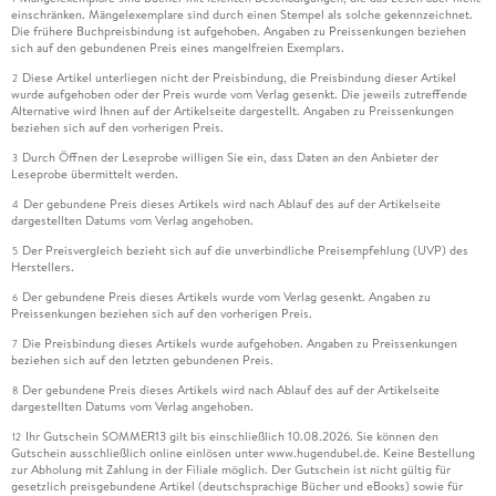
einschränken. Mängelexemplare sind durch einen Stempel als solche gekennzeichnet.
Die frühere Buchpreisbindung ist aufgehoben. Angaben zu Preissenkungen beziehen
sich auf den gebundenen Preis eines mangelfreien Exemplars.
Diese Artikel unterliegen nicht der Preisbindung, die Preisbindung dieser Artikel
2
wurde aufgehoben oder der Preis wurde vom Verlag gesenkt. Die jeweils zutreffende
Alternative wird Ihnen auf der Artikelseite dargestellt. Angaben zu Preissenkungen
beziehen sich auf den vorherigen Preis.
Durch Öffnen der Leseprobe willigen Sie ein, dass Daten an den Anbieter der
3
Leseprobe übermittelt werden.
Der gebundene Preis dieses Artikels wird nach Ablauf des auf der Artikelseite
4
dargestellten Datums vom Verlag angehoben.
Der Preisvergleich bezieht sich auf die unverbindliche Preisempfehlung (UVP) des
5
Herstellers.
Der gebundene Preis dieses Artikels wurde vom Verlag gesenkt. Angaben zu
6
Preissenkungen beziehen sich auf den vorherigen Preis.
Die Preisbindung dieses Artikels wurde aufgehoben. Angaben zu Preissenkungen
7
beziehen sich auf den letzten gebundenen Preis.
Der gebundene Preis dieses Artikels wird nach Ablauf des auf der Artikelseite
8
dargestellten Datums vom Verlag angehoben.
Ihr Gutschein SOMMER13 gilt bis einschließlich 10.08.2026. Sie können den
12
Gutschein ausschließlich online einlösen unter www.hugendubel.de. Keine Bestellung
zur Abholung mit Zahlung in der Filiale möglich. Der Gutschein ist nicht gültig für
gesetzlich preisgebundene Artikel (deutschsprachige Bücher und eBooks) sowie für