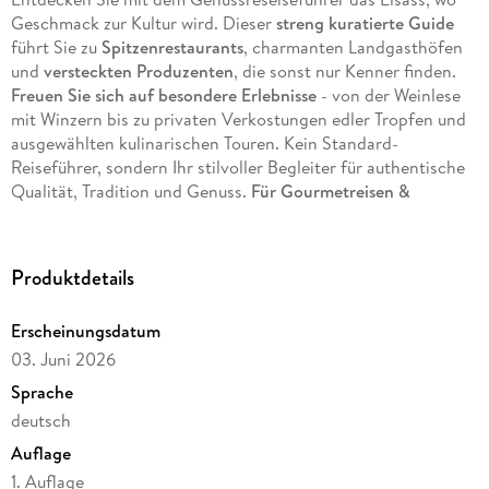
Geschmack zur Kultur wird. Dieser
streng kuratierte Guide
führt Sie zu
Spitzenrestaurants
, charmanten Landgasthöfen
und
versteckten Produzenten
, die sonst nur Kenner finden.
Freuen Sie sich auf besondere Erlebnisse
- von der Weinlese
mit Winzern bis zu privaten Verkostungen edler Tropfen und
ausgewählten kulinarischen Touren. Kein Standard-
Reiseführer, sondern Ihr stilvoller Begleiter für authentische
Qualität, Tradition und Genuss.
Für Gourmetreisen &
Weinliebhaber: Qualität, die bleibt - stilvoll.
Was das Buch besonders macht:
Produktdetails
handverlesene Adressen von echten Kennern
Erscheinungsdatum
Empfehlungen für Verkostungen & Genussmomente
03. Juni 2026
Inspiration für anspruchsvolle Wochenenden & Reisen
Sprache
Perfekte kulinarische Spaziergänge in der Region
deutsch
Auflage
1. Auflage